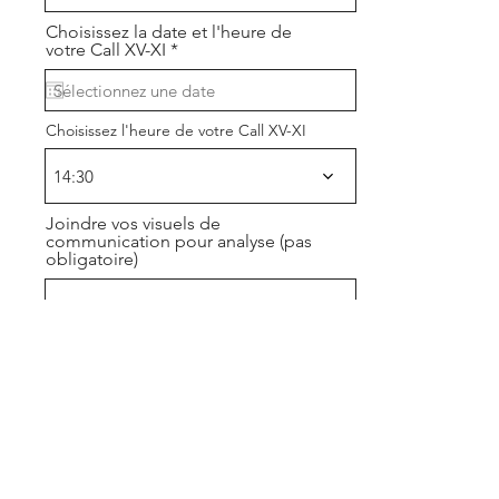
Choisissez la date et l'heure de
r
votre Call XV-XI
*
e
q
u
i
Choisissez l'heure de votre Call XV-XI
r
e
d
14:30
Joindre vos visuels de
communication pour analyse (pas
obligatoire)
Importer fichier
Importez un fichier pris en charge (max. 15 Mo)
Imaginez que vous possédez une
baguette magique de
communication, que demandez-