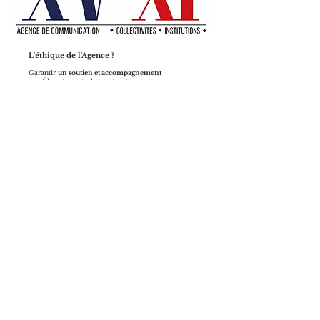
​L'éthique de l'Agence ?
Garantir
un soutien et accompagnement
aux Élus et agents de nos territoires,
quelque soit la capacité financière
de la collectivité.
Garantir
l'accès à l'information
à chaque administré(e), quel qu’il soit.
Influencer avec intégrité.
L'agence XV-XI, au cœur des Collectivités,
Offices de Tourisme et Institutions.
> Prendre contact avec l'Agence
© 2024 - Agence XV-XI
Agence XV-XI
- 22 B Allée du Champs de Foire , 33240 St André de Cubzac -