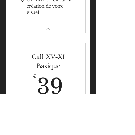
création de votre
visuel
Call XV-XI
Basique
39€
€
39
OUI si vous maîtrisez votre
stratégie de communication
Valable 1 mois
Sélectionner