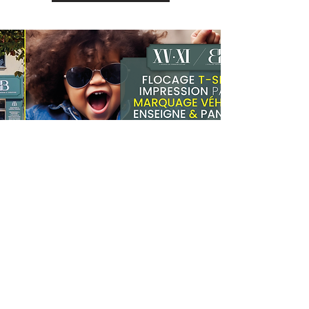
★
Papiers certifiés FSC® à minima
Une idée pouvant en cacher une autre,
le mieux
c'est tout de même d'en parler...
Rendez-vous à l'Atelier BB, Imprimerie et
Création :
22b allée du Champ de Foire - 33240 St André de
Cubzac
L'Atelier BB Imprimerie & Création